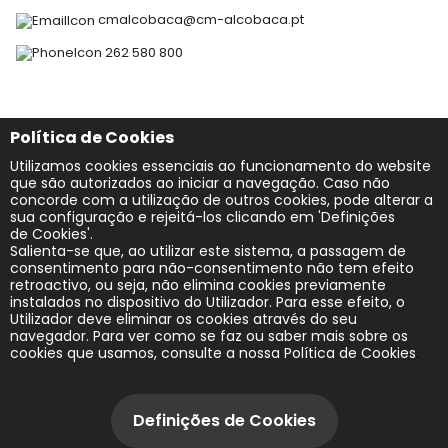
cmalcobaca@cm-alcobaca.pt
262 580 800
Redes Sociais
Política de Cookies
Utilizamos cookies essenciais ao funcionamento do website
que são autorizados ao iniciar a navegação. Caso não
concorde com a utilização de outros cookies, pode alterar a
sua configuração e rejeitá-los clicando em 'Definições
de Cookies'.
Salienta-se que, ao utilizar este sistema, a passagem de
consentimento para não-consentimento não tem efeito
Acessibilidade
retroactivo, ou seja, não elimina cookies previamente
instalados no dispositivo do Utilizador. Para esse efeito, o
Utilizador deve eliminar os cookies através do seu
Mapa do site
navegador. Para ver como se faz ou saber mais sobre os
cookies que usamos, consulte a nossa
Política de Cookies
.
Política de Privacidade
2026 | Todos os direitos reservados
Definições de Cookies
Avisos