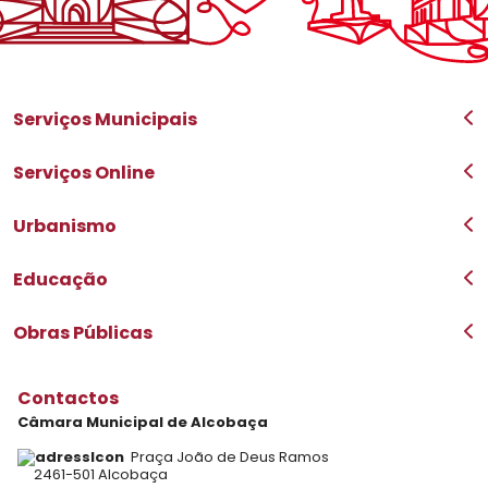
Serviços Municipais
Ação Social
Urbanismo
Educação
Ambiente
Desporto
Balcão do Munícipe
Saúde, Bem-Estar e Veterinária
Obras Públicas
Transportes Urbanos
Proteção Civil
Julgados de Paz de Alcobaça
Serviço Municipal de Metrologia
Serviços Online
Serviços Online
Urbanismo
Plantas de Localização
PDM
ARU
BUPi
Educação
Plataforma SIGA
A minha terra
Obras Públicas
Projetos Co-financiados
Contactos
Câmara Municipal de Alcobaça
Praça João de Deus Ramos
2461-501 Alcobaça