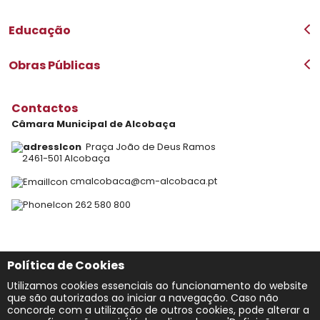
Plantas de Localização
PDM
ARU
BUPi
Educação
Plataforma SIGA
A minha terra
Obras Públicas
Projetos Co-financiados
Contactos
Câmara Municipal de Alcobaça
Praça João de Deus Ramos
2461-501 Alcobaça
cmalcobaca@cm-alcobaca.pt
262 580 800
Redes Sociais
Política de Cookies
Utilizamos cookies essenciais ao funcionamento do website
que são autorizados ao iniciar a navegação. Caso não
concorde com a utilização de outros cookies, pode alterar a