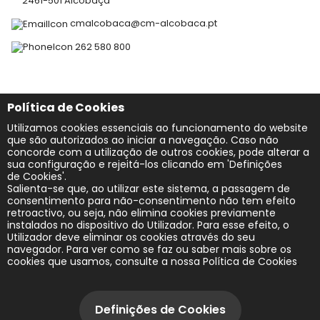
2461-501 Alcobaça
cmalcobaca@cm-alcobaca.pt
262 580 800
Redes Sociais
Política de Cookies
Utilizamos cookies essenciais ao funcionamento do website
que são autorizados ao iniciar a navegação. Caso não
concorde com a utilização de outros cookies, pode alterar a
sua configuração e rejeitá-los clicando em 'Definições
de Cookies'.
Salienta-se que, ao utilizar este sistema, a passagem de
consentimento para não-consentimento não tem efeito
Acessibilidade
retroactivo, ou seja, não elimina cookies previamente
instalados no dispositivo do Utilizador. Para esse efeito, o
Utilizador deve eliminar os cookies através do seu
Mapa do site
navegador. Para ver como se faz ou saber mais sobre os
cookies que usamos, consulte a nossa
Política de Cookies
.
Política de Privacidade
2026 | Todos os direitos reservados
Definições de Cookies